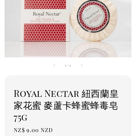
1
/
1
Royal Nectar 紐西蘭皇
家花蜜 麥蘆卡蜂蜜蜂毒皂
75g
Regular
NZ$ 9.00 NZD