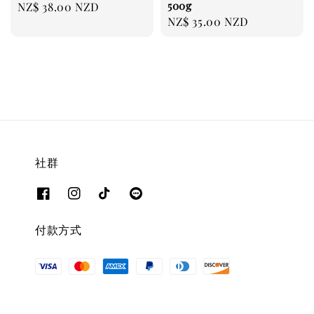
500g
Regular
NZ$ 38.00 NZD
Regular
NZ$ 35.00 NZD
price
price
社群
付款方式