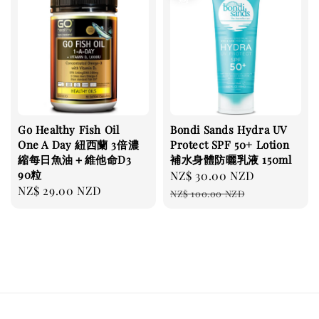
Go Healthy Fish Oil
Bondi Sands Hydra UV
One A Day 紐西蘭 3倍濃
Protect SPF 50+ Lotion
縮每日魚油＋維他命D3
補水身體防曬乳液 150ml
90粒
Sale
NZ$ 30.00 NZD
Regular
Regular
NZ$ 29.00 NZD
price
price
NZ$ 100.00 NZD
price