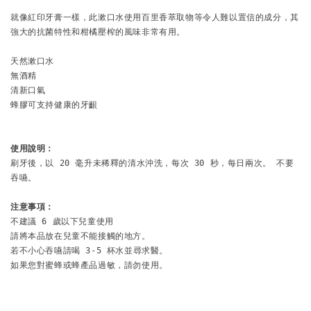
就像紅印牙膏一樣，此漱口水使用百里香萃取物等令人難以置信的成分，其
強大的抗菌特性和柑橘壓榨的風味非常有用。

天然漱口水

無酒精

清新口氣

蜂膠可支持健康的牙齦

使用說明：
刷牙後，以 20 毫升未稀釋的清水沖洗，每次 30 秒，每日兩次。 不要
吞嚥。

注意事項：
不建議 6 歲以下兒童使用

請將本品放在兒童不能接觸的地方。

若不小心吞嚥請喝 3-5 杯水並尋求醫。

如果您對蜜蜂或蜂產品過敏，請勿使用。