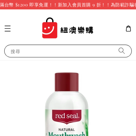
台幣 $1200 即享免運！！新加入會員首購 9 折！！
為防範詐騙
搜尋