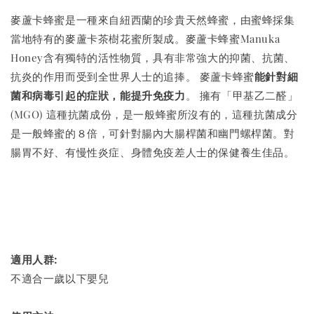
麥蘆卡蜂蜜是一種來自紐西蘭的珍貴天然蜂蜜，由蜜蜂採集
當地特有的麥蘆卡茶樹花蜜所製成。
麥蘆卡蜂蜜Manuka
Honey含有獨特的活性物質，具有非常強大的抑菌、抗菌、
抗炎的作用而受到全世界人士的追捧。
麥蘆卡蜂蜜
能針對細
菌和病毒引起的症狀，能提升免疫力
。 擁有「甲基乙二醛」
(MGO) 這種抗菌成份，是一般蜂蜜所沒有的，這種抗菌成分
是一般蜂蜜的８倍，可針對腸內大腸桿菌和幽門螺桿菌。對
腸胃不好、有慢性炎症、身體免疫差人士的保健養生佳品。
適用人群:
不適合一歲以下嬰兒