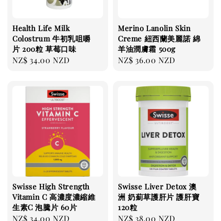
Health Life Milk
Merino Lanolin Skin
Colostrum 牛初乳咀嚼
Creme 紐西蘭美麗諾 綿
片 200粒 草莓口味
羊油潤膚霜 500g
Regular
NZ$ 34.00 NZD
Regular
NZ$ 36.00 NZD
price
price
Swisse High Strength
Swisse Liver Detox 澳
Vitamin C 高濃度濃縮維
洲 奶薊草護肝片 護肝寶
生素C 泡騰片 60片
120粒
Regular
NZ$ 34.00 NZD
Regular
NZ$ 38.00 NZD