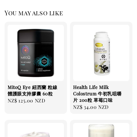
You may also like
MitoQ Eye 紐西蘭 粒線
Health Life Milk
體護眼支持膠囊 60粒
Colostrum 牛初乳咀嚼
片 200粒 草莓口味
Regular
NZ$ 125.00 NZD
Regular
NZ$ 34.00 NZD
price
price