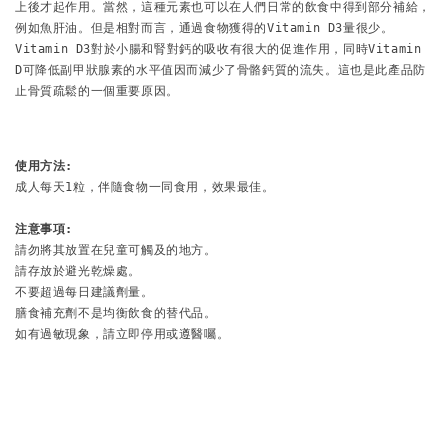
上後才起作用。當然，這種元素也可以在人們日常的飲食中得到部分補給，
例如魚肝油。但是相對而言，通過食物獲得的Vitamin D3量很少。

Vitamin D3對於小腸和腎對鈣的吸收有很大的促進作用，同時Vitamin 
D可降低副甲狀腺素的水平值因而減少了骨骼鈣質的流失。這也是此產品防
止骨質疏鬆的一個重要原因。
使用方法:
成人每天1粒，伴隨食物一同食用，效果最佳。

注意事項:
請勿將其放置在兒童可觸及的地方。

請存放於避光乾燥處。

不要超過每日建議劑量。

膳食補充劑不是均衡飲食的替代品。

如有過敏現象，請立即停用或
遵醫囑。