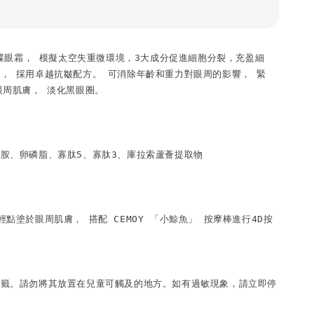
力飛碟眼霜， 模擬太空失重微環境，3大成分促進細胞分裂，充盈細
， 採用卓越抗皺配方。 可消除年齡和重力對眼周的影響， 緊
眼周肌膚， 淡化黑眼圈。

胺、卵磷脂、寡肽5、寡肽3、庫拉索蘆薈提取物

點塗於眼周肌膚， 搭配 CEMOY 「小鯨魚」 按摩棒進行4D按
標籤。請勿將其放置在兒童可觸及的地方。如有過敏現象，請立即停