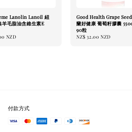
eme Lanolin Lanoil 紐
Good Health Grape Se
典羊毛脂油含維生素E
蘭好健康 葡萄籽膠囊 550
90粒
.00 NZD
Regular
NZ$ 32.00 NZD
price
付款方式