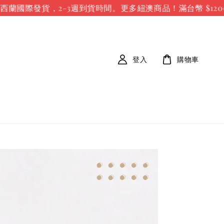
蘭國際發貨，2-3週到貨時間。
更多紐澳商品！滿台幣 $1200
登入
購物車