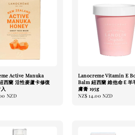
eme Active Manuka
Lanocreme Vitamin E B
y 紐西蘭 活性麥蘆卡修復
Balm 紐西蘭 維他命Ｅ
片入
膚膏 195g
.00 NZD
Regular
NZ$ 14.00 NZD
price