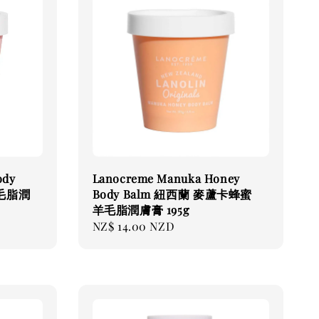
ody
Lanocreme Manuka Honey
羊毛脂潤
Body Balm 紐西蘭 麥蘆卡蜂蜜
羊毛脂潤膚膏 195g
Regular
NZ$ 14.00 NZD
price