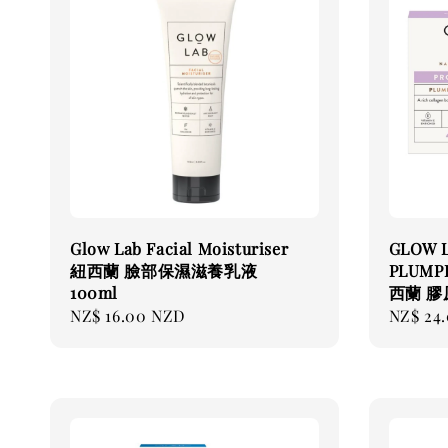
Glow Lab Facial Moisturiser
GLOW 
紐西蘭 臉部保濕滋養乳液
PLUMP
100ml
西蘭 膠
Regular
NZ$ 16.00 NZD
Regular
NZ$ 24
price
price