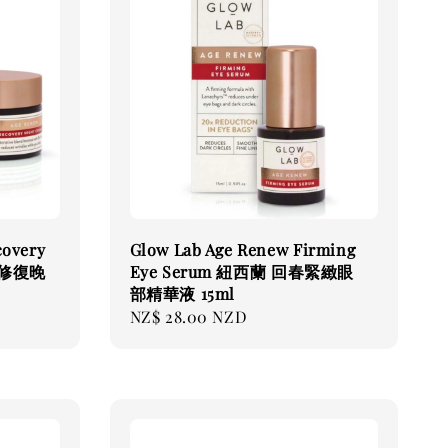
covery
Glow Lab Age Renew Firming
老修復晚
Eye Serum 紐西蘭 回春緊緻眼
部精華液 15ml
Regular
NZ$ 28.00 NZD
price