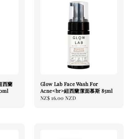
r 紐西蘭
Glow Lab Face Wash For
0ml
Acne<br>紐西蘭潔面慕斯 85ml
Regular
NZ$ 16.00 NZD
price