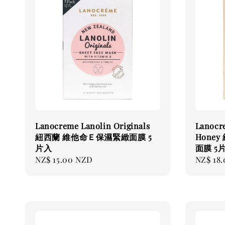
Lanocreme Lanolin Originals
Lanocr
紐西蘭 維他命Ｅ保濕緊緻面膜 5
Hone
片入
面膜 5
Regular
NZ$ 15.00 NZD
Regular
NZ$ 18
price
price