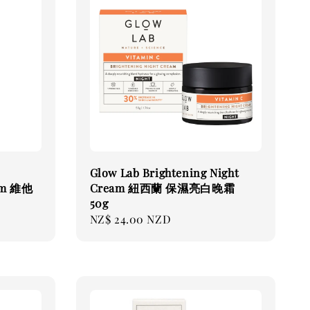
Glow Lab Brightening Night
rum 維他
Cream 紐西蘭 保濕亮白晚霜
50g
Regular
NZ$ 24.00 NZD
price