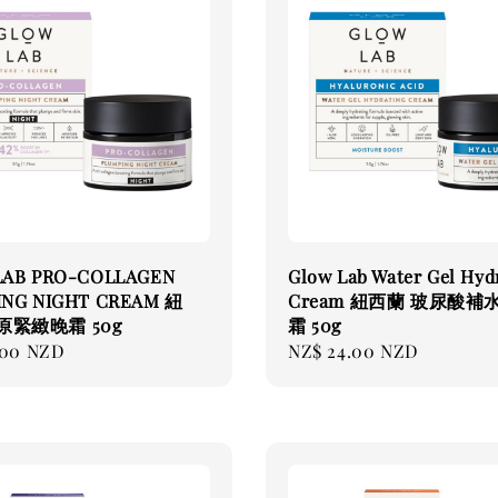
LAB PRO-COLLAGEN
Glow Lab Water Gel Hyd
ING NIGHT CREAM 紐
Cream 紐西蘭 玻尿酸補
原緊緻晚霜 50g
霜 50g
.00 NZD
Regular
NZ$ 24.00 NZD
price