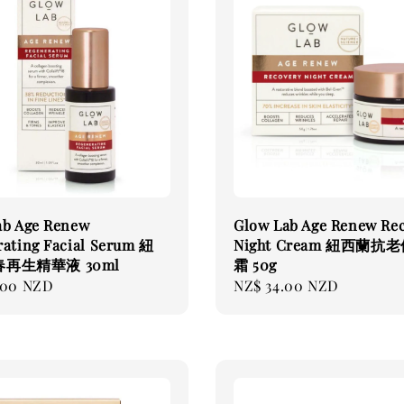
ab Age Renew
Glow Lab Age Renew Re
rating Facial Serum 紐
Night Cream 紐西蘭抗
再生精華液 30ml
霜 50g
.00 NZD
Regular
NZ$ 34.00 NZD
price