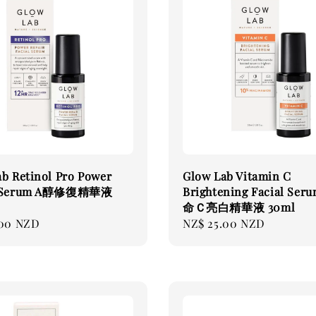
b Retinol Pro Power
Glow Lab Vitamin C
r Serum A醇修復精華液
Brightening Facial Se
命Ｃ亮白精華液 30ml
.00 NZD
Regular
NZ$ 25.00 NZD
price