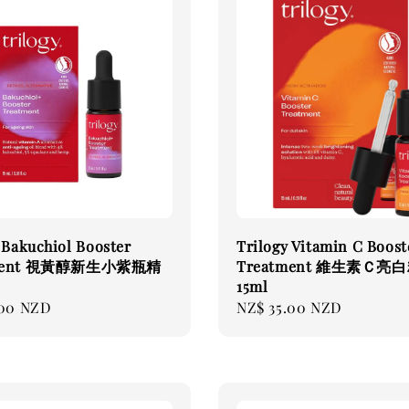
 Bakuchiol Booster
Trilogy Vitamin C Boost
tment 視黃醇新生小紫瓶精
Treatment 維生素Ｃ亮
15ml
.00 NZD
Regular
NZ$ 35.00 NZD
price