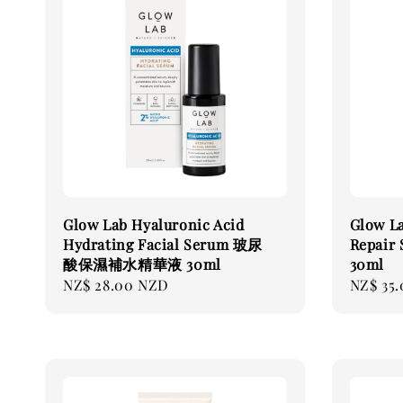
Glow Lab Hyaluronic Acid
Glow La
Hydrating Facial Serum 玻尿
Repai
酸保濕補水精華液 30ml
30ml
Regular
NZ$ 28.00 NZD
Regular
NZ$ 35
price
price