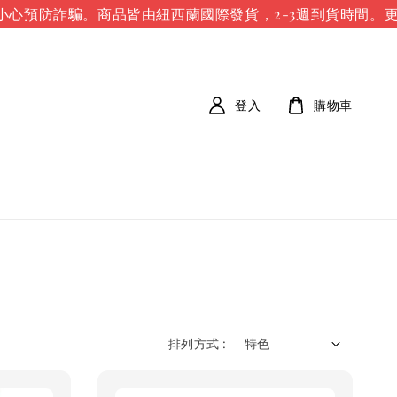
預防詐騙。
商品皆由紐西蘭國際發貨，2-3週到貨時間。
更多紐
登入
購物車
排列方式 :