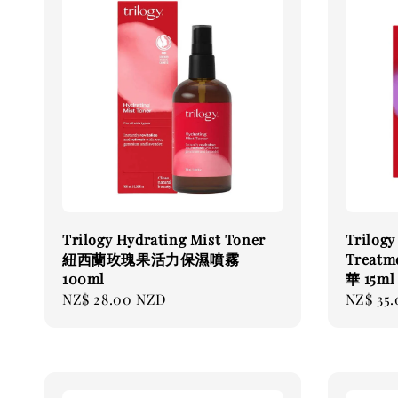
Trilogy Hydrating Mist Toner
Trilogy
紐西蘭玫瑰果活力保濕噴霧
Trea
100ml
華 15ml
Regular
NZ$ 28.00 NZD
Regular
NZ$ 35
price
price