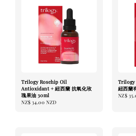
Trilogy Rosehip Oil
Trilogy
Antioxidant + 紐西蘭 抗氧化玫
紐西蘭有
瑰果油 30ml
Regular
NZ$ 35
Regular
NZ$ 34.00 NZD
price
price