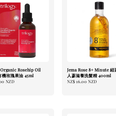
 Organic Rosehip Oil
Jema Rose 8+ Minute 
機玫瑰果油 45ml
人蔘滋養洗髮精 400ml
.00 NZD
Regular
NZ$ 16.00 NZD
price