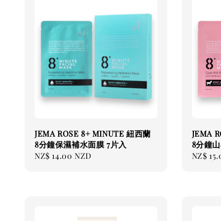
JEMA ROSE 8+ MINUTE 紐西蘭
JEMA 
8分鐘保濕補水面膜 7片入
8分鐘山
Regular
NZ$ 14.00 NZD
Regular
NZ$ 15
price
price