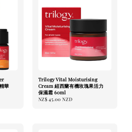
er
Trilogy Vital Moisturising
白精華
Cream 紐西蘭有機玫瑰果活力
保濕霜 60ml
Regular
NZ$ 45.00 NZD
price