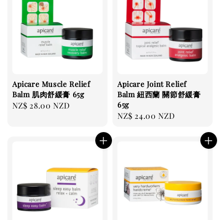
Apicare Muscle Relief
Apicare Joint Relief
Balm 肌肉舒緩膏 65g
Balm 紐西蘭 關節舒緩膏
65g
Regular
NZ$ 28.00 NZD
Regular
NZ$ 24.00 NZD
price
price