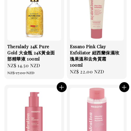
Theralady 24K Pure
Essano Pink Clay
Gold 大金瓶 24K黃金面
Exfoliator 紐西蘭保濕玫
部精華液 100ml
瑰果溫和去角質霜
100ml
Sale
NZ$ 14.50 NZD
Regular
Regular
NZ$ 22.00 NZD
price
price
NZ$ 17.00 NZD
price