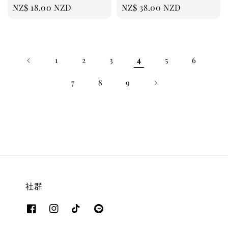
Regular
NZ$ 18.00 NZD
Regular
NZ$ 38.00 NZD
price
price
1
2
3
4
5
6
7
8
9
社群