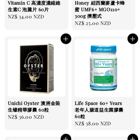
Vitamin C 高濃度濃縮維
Honey 紐西蘭麥蘆卡蜂
生素C 泡騰片 60片
蜜 UMF6+ MGO110+
300g 擠壓式
Regular
NZ$ 34.00 NZD
Regular
NZ$ 25.00 NZD
price
price
Unichi Oyster 澳洲金裝
Life Space 60+ Years
生蠔精華膠囊 60粒
老年人腸道益生菌膠囊
60粒
Regular
NZ$ 36.00 NZD
Regular
NZ$ 38.00 NZD
price
price