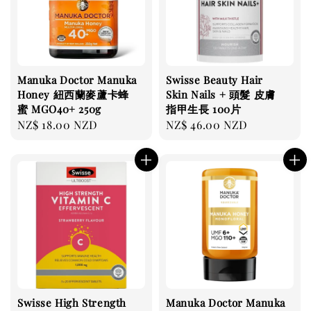
Manuka Doctor Manuka
Swisse Beauty Hair
Honey 紐西蘭麥蘆卡蜂
Skin Nails + 頭髮 皮膚
蜜 MGO40+ 250g
指甲生長 100片
Regular
NZ$ 18.00 NZD
Regular
NZ$ 46.00 NZD
price
price
Swisse High Strength
Manuka Doctor Manuka