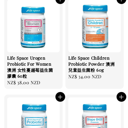
Life Space Urogen
Life Space Children
Probiotic For Women
Probiotic Powder 澳洲
澳洲 女性蔓越莓益生菌
兒童益生菌粉 60g
膠囊 60粒
Regular
NZ$ 34.00 NZD
Regular
NZ$ 38.00 NZD
price
price