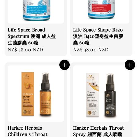
Life Space Broad
Life Space Shape B420
Spectrum 澳洲 成人益
澳洲 B420塑身益生菌膠
生菌膠囊 60粒
囊 60粒
Regular
NZ$ 38.00 NZD
Regular
NZ$ 38.00 NZD
price
price
Harker Herbals
Harker Herbals Throat
Children's Throat
Spray 紐西蘭 成人喉嚨