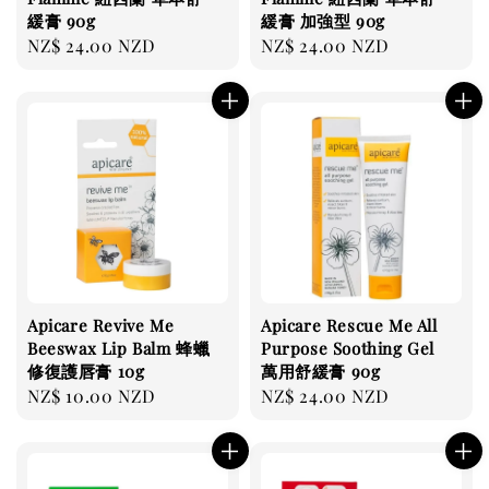
緩膏 90g
緩膏 加強型 90g
Regular
NZ$ 24.00 NZD
Regular
NZ$ 24.00 NZD
price
price
Apicare Revive Me
Apicare Rescue Me All
Beeswax Lip Balm 蜂蠟
Purpose Soothing Gel
修復護唇膏 10g
萬用舒緩膏 90g
Regular
NZ$ 10.00 NZD
Regular
NZ$ 24.00 NZD
price
price