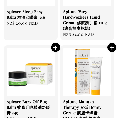
Apicare Sleep Easy
Apicare Very
Balm 精油安眠膏 34g
Hardworkers Hand
Cream 修復護手霜 110g
Regular
NZ$ 20.00 NZD
(適合極度乾燥)
price
Regular
NZ$ 24.00 NZD
price
Apicare Buzz Off Bug
Apicare Manuka
Balm 蚊蟲叮咬精油舒緩
Therapy 30% Honey
膏 34g
Creme 麥盧卡蜂蜜