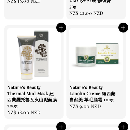
UMF15+ 舒緩 修復膏
Regular
NZ$ 18.00 NZD
50g
price
Regular
NZ$ 22.00 NZD
price
Nature's Beauty
Nature's Beauty
Thermal Mud Mask 紐
Lanolin Creme 紐西蘭
西蘭羅托魯瓦火山泥面膜
自然美 羊毛脂霜 100g
200g
Regular
NZ$ 9.00 NZD
Regular
NZ$ 18.00 NZD
price
price