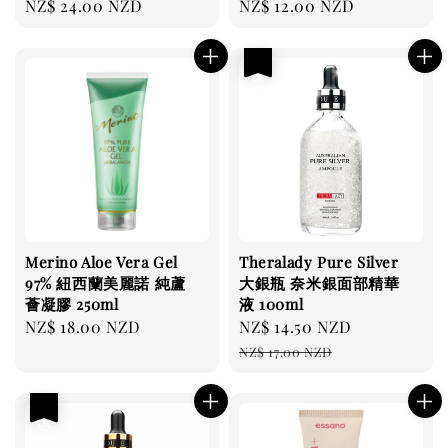
Regular
NZ$ 24.00 NZD
Regular
NZ$ 12.00 NZD
price
price
優惠
Merino Aloe Vera Gel
Theralady Pure Silver
97% 紐西蘭美麗諾 純蘆
大銀瓶 奈米銀面部精華
薈凝膠 250ml
液 100ml
Regular
NZ$ 18.00 NZD
Sale
NZ$ 14.50 NZD
Regular
price
price
price
NZ$ 17.00 NZD
優惠