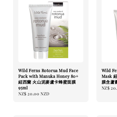
Wild Ferns Rotorua Mud Face
Wild Fe
Pack with Manuka Honey 80+
Mask
紐西蘭 火山泥麥盧卡蜂蜜面膜
膜含蘆薈
95ml
Regular
NZ$ 20
Regular
NZ$ 20.00 NZD
price
price