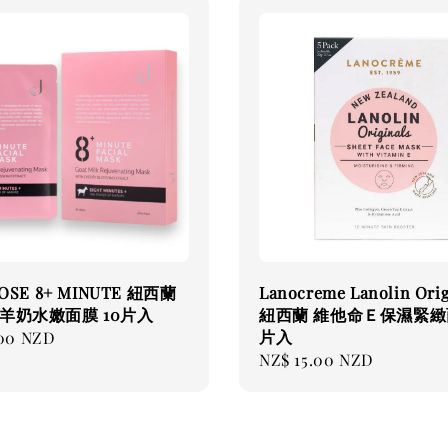
ROSE 8+ MINUTE 紐西蘭
Lanocreme Lanolin Orig
羊奶水嫩面膜 10片入
紐西蘭 維他命Ｅ保濕緊緻面
片入
.00 NZD
Regular
NZ$ 15.00 NZD
price