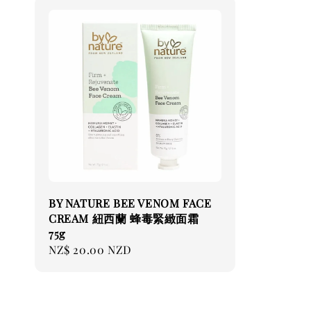
BY NATURE BEE VENOM FACE
CREAM 紐西蘭 蜂毒緊緻面霜
75g
Regular
NZ$ 20.00 NZD
price