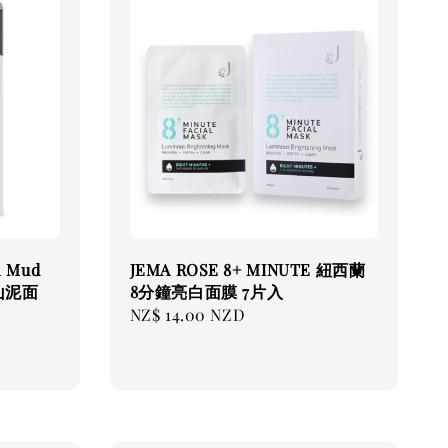
l Mud
JEMA ROSE 8+ MINUTE 紐西蘭
山泥面
8分鐘亮白面膜 7片入
Regular
NZ$ 14.00 NZD
price