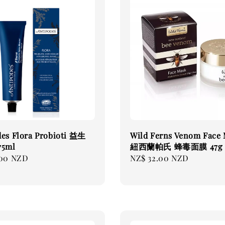
des Flora Probioti 益生
Wild Ferns Venom Face
5ml
紐西蘭帕氏 蜂毒面膜 47g
.00 NZD
Regular
NZ$ 32.00 NZD
price