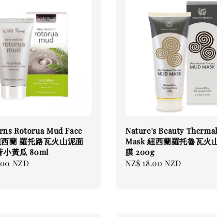
rns Rotorua Mud Face
Nature's Beauty Therma
 紐西蘭 羅托路瓦火山泥面
Mask 紐西蘭羅托魯瓦火
小黃瓜 80ml
膜 200g
.00 NZD
Regular
NZ$ 18.00 NZD
price