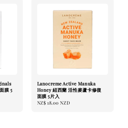
inals
Lanocreme Active Manuka
膜 5
Honey 紐西蘭 活性麥蘆卡修復
面膜 5片入
Regular
NZ$ 18.00 NZD
price